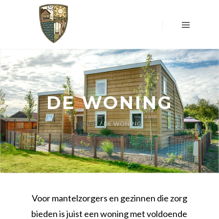
HOME
OVER
ONS
LOCATIE
&
WONING
UW
DE WONING
MENING
TELT
HOME
DE WONING
RESERVEREN
WONING
DONATIES
CONTACT
Voor mantelzorgers en gezinnen die zorg
bieden is juist een woning met voldoende