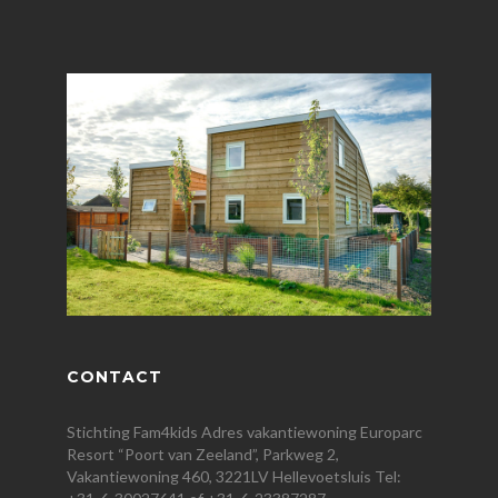
CONTACT
Stichting Fam4kids Adres vakantiewoning Europarc
Resort “Poort van Zeeland”, Parkweg 2,
Vakantiewoning 460, 3221LV Hellevoetsluis Tel: