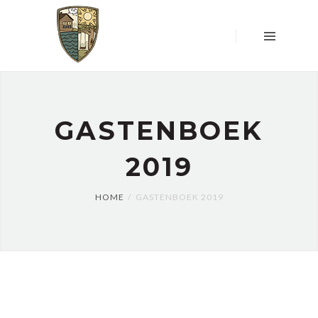
HOME
OVER
ONS
LOCATIE
&
WONING
GASTENBOEK
UW
MENING
TELT
2019
RESERVEREN
WONING
HOME
GASTENBOEK 2019
DONATIES
CONTACT